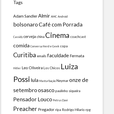
Tags
Almir
Adam Sandler
AMC
Android
bolsonaro
Café com Porrada
Cinema
cerveja
china
coachcast
Cassidy
comida
copa
Conversa Nerd e Geek
Curitiba
faculdade
Fermata
emails
Luiza
Leo Oliveira
Los Chicos
Hitler
Possi
onze de
lula
Neymar
Masturbação
setembro
osasco
paulinho siqueira
Pensador Louco
Petrus Davi
Preacher
Pregador
ripa
Rodrigo Hilario
rpg