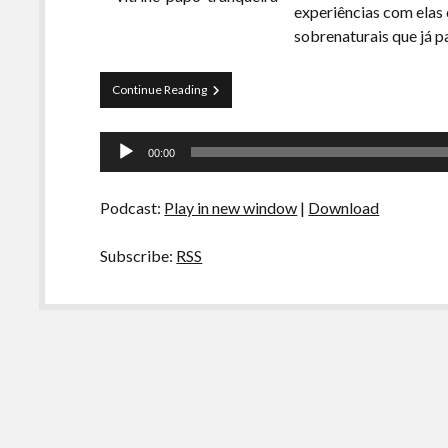
experiências com elas 
sobrenaturais que já 
Papo
Continue Reading
Tranqueira
66
Tocador
–
00:00
Religiões
de
e
áudio
o
Podcast:
Play in new window
|
Download
Sobrenatural
Subscribe:
RSS