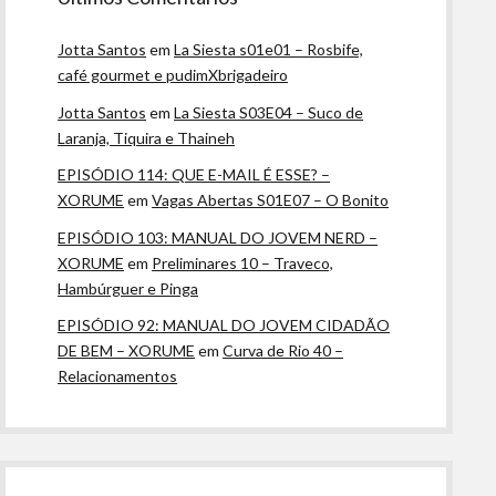
Jotta Santos
em
La Siesta s01e01 – Rosbife,
café gourmet e pudimXbrigadeiro
Jotta Santos
em
La Siesta S03E04 – Suco de
Laranja, Tiquira e Thaineh
EPISÓDIO 114: QUE E-MAIL É ESSE? –
XORUME
em
Vagas Abertas S01E07 – O Bonito
EPISÓDIO 103: MANUAL DO JOVEM NERD –
XORUME
em
Preliminares 10 – Traveco,
Hambúrguer e Pinga
EPISÓDIO 92: MANUAL DO JOVEM CIDADÃO
DE BEM – XORUME
em
Curva de Rio 40 –
Relacionamentos