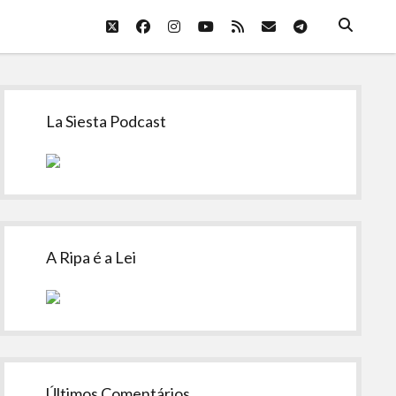
twitter
facebook
instagram
youtube
rss
email
telegram
Sidebar
La Siesta Podcast
A Ripa é a Lei
Últimos Comentários