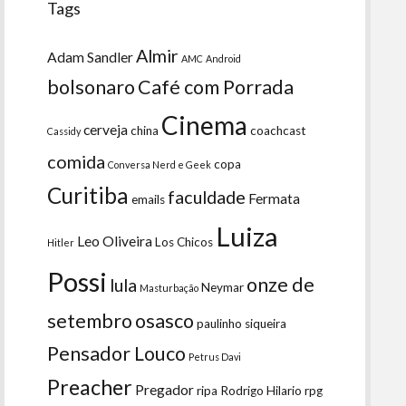
Tags
Almir
Adam Sandler
AMC
Android
bolsonaro
Café com Porrada
Cinema
cerveja
china
coachcast
Cassidy
comida
copa
Conversa Nerd e Geek
Curitiba
faculdade
Fermata
emails
Luiza
Leo Oliveira
Los Chicos
Hitler
Possi
onze de
lula
Neymar
Masturbação
setembro
osasco
paulinho siqueira
Pensador Louco
Petrus Davi
Preacher
Pregador
ripa
Rodrigo Hilario
rpg