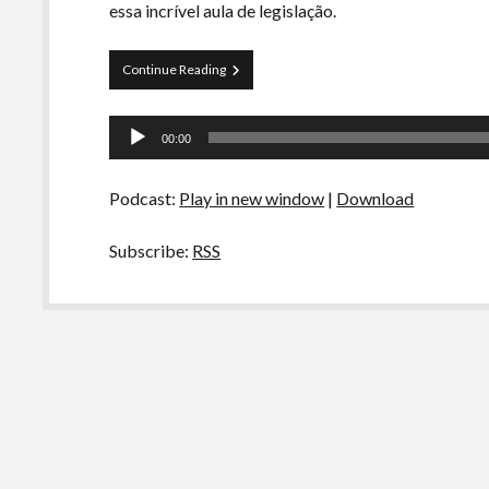
essa incrível aula de legislação.
Curva
Continue Reading
de
Rio
Tocador
34
00:00
–
de
Leis
áudio
Escrotas
Podcast:
Play in new window
|
Download
Subscribe:
RSS