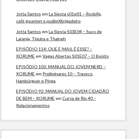
Jotta Santos
em
La Siesta s01e01 – Rosbife,
café gourmet e pudimXbrigadeiro
Jotta Santos
em
La Siesta S03E04 – Suco de
Laranja, Tiquira e Thaineh
EPISÓDIO 114: QUE E-MAIL É ESSE? –
XORUME
em
Vagas Abertas S01E07 – O Bonito
EPISÓDIO 103: MANUAL DO JOVEM NERD –
XORUME
em
Preliminares 10 – Traveco,
Hambúrguer e Pinga
EPISÓDIO 92: MANUAL DO JOVEM CIDADÃO
DE BEM – XORUME
em
Curva de Rio 40 –
Relacionamentos