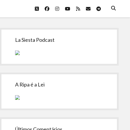
twitter
facebook
instagram
youtube
rss
email
telegram
Sidebar
La Siesta Podcast
A Ripa é a Lei
Últimos Comentários