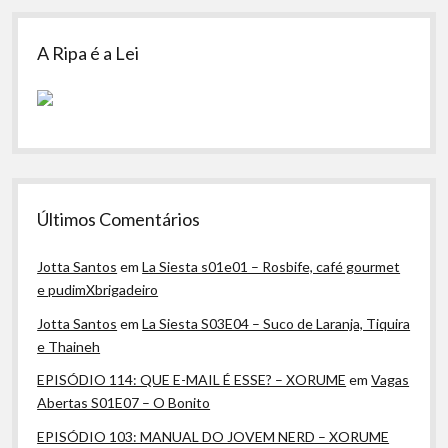
A Ripa é a Lei
Últimos Comentários
Jotta Santos
em
La Siesta s01e01 – Rosbife, café gourmet
e pudimXbrigadeiro
Jotta Santos
em
La Siesta S03E04 – Suco de Laranja, Tiquira
e Thaineh
EPISÓDIO 114: QUE E-MAIL É ESSE? – XORUME
em
Vagas
Abertas S01E07 – O Bonito
EPISÓDIO 103: MANUAL DO JOVEM NERD – XORUME