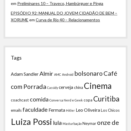
em
Preliminares 10 – Traveco, Hambúrguer e Pinga
EPISÓDIO 92: MANUAL DO JOVEM CIDADÃO DE BEM –
XORUME
em
Curva de Rio 40 – Relacionamentos
Tags
bolsonaro
Café
Almir
Adam Sandler
AMC
Android
Cinema
com Porrada
cerveja
china
Cassidy
Curitiba
comida
coachcast
copa
Conversa Nerd e Geek
faculdade
Fermata
Leo Oliveira
emails
Los Chicos
Hitler
Luiza Possi
onze de
lula
Neymar
Masturbação