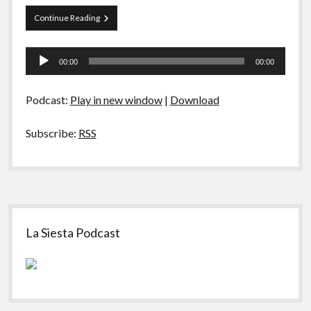
A Ripa É a Lei
Papo
Continue Reading
Especiais
Tranqueira
69
Tocador
Preliminares
–
00:00
00:00
Etimologia
de
das
áudio
Palavras
Podcast:
Play in new window
|
Download
Subscribe:
RSS
Sidebar
La Siesta Podcast