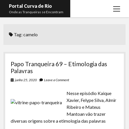
Portal Curva de Rio
open
Onde as Tranqueiras se Encontram
menu
Podcasts
open
menu
Tag:
camelo
Membros
Curva de Rio
open
menu
Curva Belas Artes
Almir Ribeiro
twitter
facebook
instagram
youtube
rss
email
telegram
Curva Classics
Felype Silva
Papo Tranqueira 69 – Etimologia das
Komos
Lucas Oliveira
Palavras
La Siesta Podcast
Kaique Xavier
junho 25, 2020
Leave a Comment
Boca do Lixo
Mateus Mantoan
Nesse episódio Kaique
Xavier, Felype Silva, Almir
Rachão na Beira do RIo
Rafael Almeida
Ribeiro e Mateus
Arquivo CDR
Mantoan vão trazer
diversas origens sobre a etimologia das palavras
Papo Tranqueira