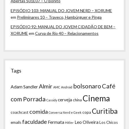
Abertas S01E07 – O Bonito
EPISÓDIO 103: MANUAL DO JOVEM NERD – XORUME
em
Preliminares 10 – Traveco, Hambúrguer e Pinga
EPISÓDIO 92: MANUAL DO JOVEM CIDADÃO DE BEM –
XORUME
em
Curva de Rio 40 – Relacionamentos
Tags
bolsonaro
Café
Almir
Adam Sandler
AMC
Android
Cinema
com Porrada
cerveja
china
Cassidy
Curitiba
comida
coachcast
copa
Conversa Nerd e Geek
faculdade
Fermata
Leo Oliveira
emails
Los Chicos
Hitler