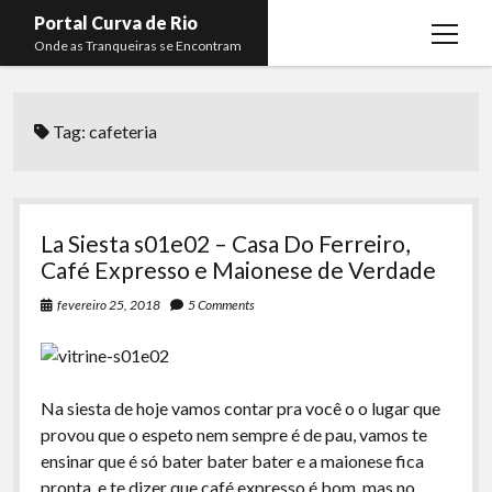
Portal Curva de Rio
open
Onde as Tranqueiras se Encontram
menu
Podcasts
open
menu
Tag:
cafeteria
Membros
Curva de Rio
open
menu
Curva Belas Artes
Almir Ribeiro
twitter
facebook
instagram
youtube
rss
email
telegram
Curva Classics
Felype Silva
La Siesta s01e02 – Casa Do Ferreiro,
Komos
Lucas Oliveira
Café Expresso e Maionese de Verdade
La Siesta Podcast
Kaique Xavier
fevereiro 25, 2018
5 Comments
Boca do Lixo
Mateus Mantoan
Rachão na Beira do RIo
Rafael Almeida
Na siesta de hoje vamos contar pra você o o lugar que
Arquivo CDR
provou que o espeto nem sempre é de pau, vamos te
ensinar que é só bater bater bater e a maionese fica
Papo Tranqueira
pronta, e te dizer que café expresso é bom, mas no