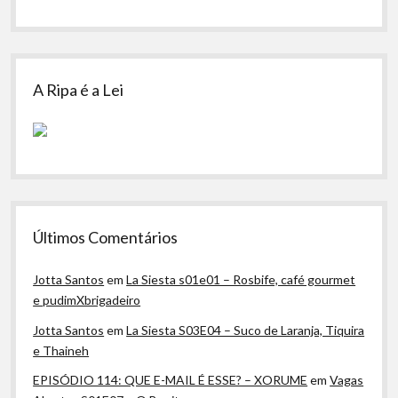
A Ripa é a Lei
Últimos Comentários
Jotta Santos
em
La Siesta s01e01 – Rosbife, café gourmet
e pudimXbrigadeiro
Jotta Santos
em
La Siesta S03E04 – Suco de Laranja, Tiquira
e Thaineh
EPISÓDIO 114: QUE E-MAIL É ESSE? – XORUME
em
Vagas