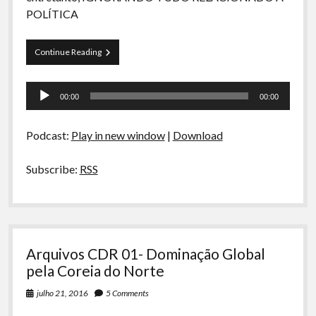
A Ripa É a Lei
POLÍTICA
Especiais
Papo
Continue Reading
Preliminares
Tranqueira
48
Tocador
–
00:00
00:00
Tudo
de
Menos
áudio
Política
Podcast:
Play in new window
|
Download
Subscribe:
RSS
Arquivos CDR 01- Dominação Global
pela Coreia do Norte
julho 21, 2016
5 Comments