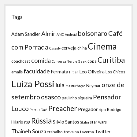
Tags
bolsonaro
Café
Almir
Adam Sandler
AMC
Android
Cinema
com Porrada
cerveja
china
Cassidy
Curitiba
comida
coachcast
copa
Conversa Nerd e Geek
faculdade
Fermata
Leo Oliveira
emails
Los Chicos
Hitler
Luiza Possi
onze de
lula
Neymar
Masturbação
setembro
osasco
Pensador
paulinho siqueira
Preacher
Louco
Pregador
ripa
Rodrigo
Petrus Davi
Rússia
Silvio Santos
Hilario
rpg
star wars
Stalin
Thaineh Souza
Twitter
trabalho
trova na taverna