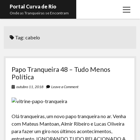
Portal Curva de Rio
open
Onde as Tranqueiras se Encontram
menu
Podcasts
open
menu
Tag:
cabelo
Membros
Curva de Rio
open
menu
Curva Belas Artes
Almir Ribeiro
twitter
facebook
instagram
youtube
rss
email
telegram
Curva Classics
Felype Silva
Papo Tranqueira 48 – Tudo Menos
Komos
Lucas Oliveira
Política
La Siesta Podcast
Kaique Xavier
outubro 11, 2018
Leave a Comment
Boca do Lixo
Mateus Mantoan
Rachão na Beira do RIo
Rafael Almeida
Olá tranqueiras, um novo papo tranqueira no ar. Venha
Arquivo CDR
com Mateus Mantoan, Almir Ribeiro e Lucas Oliveira
para fazer um giro nos últimos acontecimentos,
Papo Tranqueira
entretanto, IGNORANDO TUDO RELACIONADO A