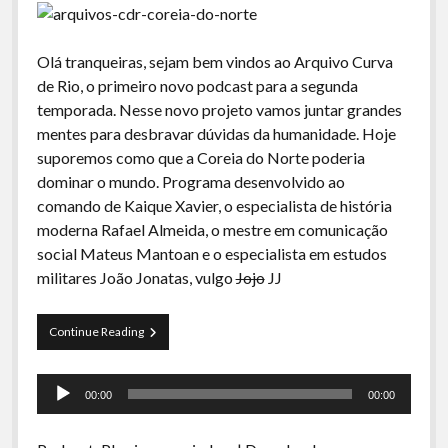
Olá tranqueiras, sejam bem vindos ao Arquivo Curva
de Rio, o primeiro novo podcast para a segunda
temporada. Nesse novo projeto vamos juntar grandes
mentes para desbravar dúvidas da humanidade. Hoje
suporemos como que a Coreia do Norte poderia
dominar o mundo. Programa desenvolvido ao
comando de Kaique Xavier, o especialista de história
moderna Rafael Almeida, o mestre em comunicação
social Mateus Mantoan e o especialista em estudos
militares João Jonatas, vulgo
Jojo
JJ
Arquivos
Continue Reading
CDR
01-
Tocador
Dominação
00:00
00:00
Global
de
pela
áudio
Coreia