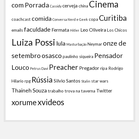
Cinema
com Porrada
cerveja
china
Cassidy
Curitiba
comida
coachcast
copa
Conversa Nerd e Geek
faculdade
Fermata
Leo Oliveira
emails
Los Chicos
Hitler
Luiza Possi
onze de
lula
Neymar
Masturbação
setembro
osasco
Pensador
paulinho siqueira
Preacher
Louco
Pregador
ripa
Rodrigo
Petrus Davi
Rússia
Silvio Santos
Hilario
rpg
star wars
Stalin
Thaineh Souza
Twitter
trabalho
trova na taverna
xvideos
xorume