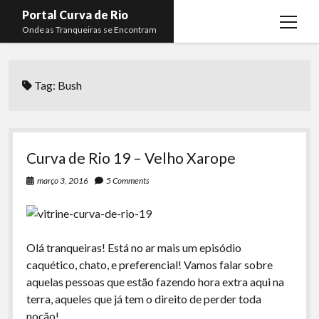
Portal Curva de Rio
open
Onde as Tranqueiras se Encontram
menu
Podcasts
open
menu
Tag:
Bush
Membros
Curva de Rio
open
menu
Curva Belas Artes
Almir Ribeiro
twitter
facebook
instagram
youtube
rss
email
telegram
Curva Classics
Felype Silva
Curva de Rio 19 – Velho Xarope
Komos
Lucas Oliveira
março 3, 2016
5 Comments
La Siesta Podcast
Kaique Xavier
Boca do Lixo
Mateus Mantoan
Olá tranqueiras! Está no ar mais um episódio
Rachão na Beira do RIo
Rafael Almeida
caquético, chato, e preferencial! Vamos falar sobre
Arquivo CDR
aquelas pessoas que estão fazendo hora extra aqui na
terra, aqueles que já tem o direito de perder toda
Papo Tranqueira
noção!