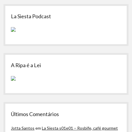
Sidebar
La Siesta Podcast
A Ripa é a Lei
Últimos Comentários
Jotta Santos
em
La Siesta s01e01 – Rosbife, café gourmet