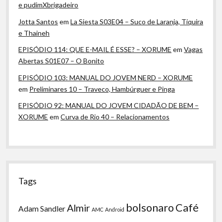
e pudimXbrigadeiro
Jotta Santos
em
La Siesta S03E04 – Suco de Laranja, Tiquira
e Thaineh
EPISÓDIO 114: QUE E-MAIL É ESSE? – XORUME
em
Vagas
Abertas S01E07 – O Bonito
EPISÓDIO 103: MANUAL DO JOVEM NERD – XORUME
em
Preliminares 10 – Traveco, Hambúrguer e Pinga
EPISÓDIO 92: MANUAL DO JOVEM CIDADÃO DE BEM –
XORUME
em
Curva de Rio 40 – Relacionamentos
Tags
bolsonaro
Café
Almir
Adam Sandler
AMC
Android