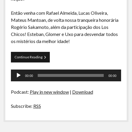
A Ripa É a Lei
Então venha com Rafael Almeida, Lucas Oliveira,
Especiais
Mateus Mantoan, de volta nossa tranqueira honorária
Preliminares
Rogério Sakamoto, além da participação dos Los
Chicos! Esteban, Glomer e Uxo para desvendar todos
os mistérios da melhor idade!
Curva
Continue Reading
de
Rio
Tocador
19
00:00
00:00
–
de
Velho
áudio
Xarope
Podcast:
Play in new window
|
Download
Subscribe:
RSS