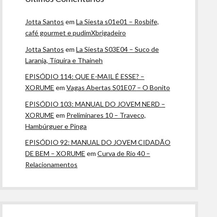
Jotta Santos
em
La Siesta s01e01 – Rosbife,
café gourmet e pudimXbrigadeiro
Jotta Santos
em
La Siesta S03E04 – Suco de
Laranja, Tiquira e Thaineh
EPISÓDIO 114: QUE E-MAIL É ESSE? –
XORUME
em
Vagas Abertas S01E07 – O Bonito
EPISÓDIO 103: MANUAL DO JOVEM NERD –
XORUME
em
Preliminares 10 – Traveco,
Hambúrguer e Pinga
EPISÓDIO 92: MANUAL DO JOVEM CIDADÃO
DE BEM – XORUME
em
Curva de Rio 40 –
Relacionamentos