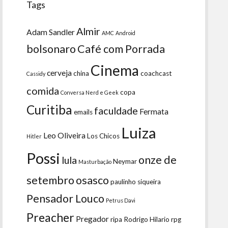
Tags
Almir
Adam Sandler
AMC
Android
bolsonaro
Café com Porrada
Cinema
cerveja
china
coachcast
Cassidy
comida
copa
Conversa Nerd e Geek
Curitiba
faculdade
Fermata
emails
Luiza
Leo Oliveira
Los Chicos
Hitler
Possi
onze de
lula
Neymar
Masturbação
setembro
osasco
paulinho siqueira
Pensador Louco
Petrus Davi
Preacher
Pregador
ripa
Rodrigo Hilario
rpg