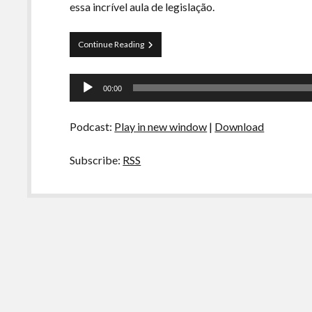
essa incrível aula de legislação.
Curva
Continue Reading
de
Rio
Tocador
34
00:00
–
de
Leis
áudio
Escrotas
Podcast:
Play in new window
|
Download
Subscribe:
RSS