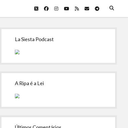
twitter
facebook
instagram
youtube
rss
email
telegram
Sidebar
La Siesta Podcast
A Ripa é a Lei
Últimos Comentários