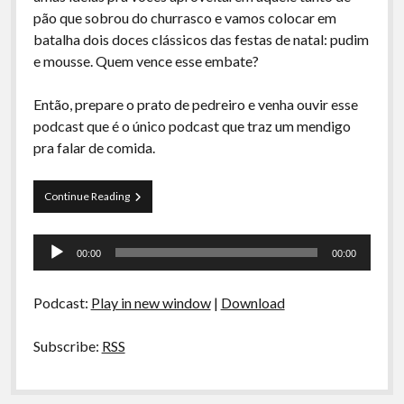
A Ripa É a Lei
pão que sobrou do churrasco e vamos colocar em
batalha dois doces clássicos das festas de natal: pudim
Especiais
e mousse. Quem vence esse embate?
Preliminares
Então, prepare o prato de pedreiro e venha ouvir esse
podcast que é o único podcast que traz um mendigo
pra falar de comida.
La
Continue Reading
Siesta
S01E04
Tocador
–
00:00
00:00
Big
de
Bráulio,
áudio
Sobras
Podcast:
Play in new window
|
Download
de
Pão
e
Subscribe:
RSS
PudimXMousse