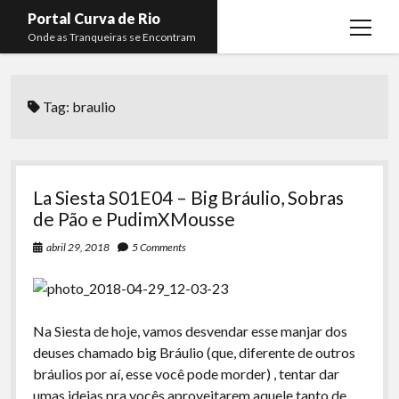
Portal Curva de Rio
open
Onde as Tranqueiras se Encontram
menu
Podcasts
open
menu
Tag:
braulio
Membros
Curva de Rio
open
menu
Curva Belas Artes
Almir Ribeiro
twitter
facebook
instagram
youtube
rss
email
telegram
Curva Classics
Felype Silva
La Siesta S01E04 – Big Bráulio, Sobras
Komos
Lucas Oliveira
de Pão e PudimXMousse
La Siesta Podcast
Kaique Xavier
abril 29, 2018
5 Comments
Boca do Lixo
Mateus Mantoan
Rachão na Beira do RIo
Rafael Almeida
Na Siesta de hoje, vamos desvendar esse manjar dos
Arquivo CDR
deuses chamado big Bráulio (que, diferente de outros
bráulios por aí, esse você pode morder) , tentar dar
Papo Tranqueira
umas ideias pra vocês aproveitarem aquele tanto de