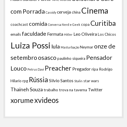
Cinema
com Porrada
cerveja
china
Cassidy
Curitiba
comida
coachcast
copa
Conversa Nerd e Geek
faculdade
Fermata
Leo Oliveira
emails
Los Chicos
Hitler
Luiza Possi
onze de
lula
Neymar
Masturbação
setembro
osasco
Pensador
paulinho siqueira
Preacher
Louco
Pregador
ripa
Rodrigo
Petrus Davi
Rússia
Silvio Santos
Hilario
rpg
star wars
Stalin
Thaineh Souza
Twitter
trabalho
trova na taverna
xvideos
xorume