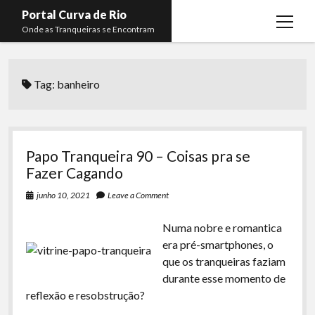
Portal Curva de Rio
open
Onde as Tranqueiras se Encontram
menu
Podcasts
open
menu
Tag:
banheiro
Membros
Curva de Rio
open
menu
Curva Belas Artes
Almir Ribeiro
twitter
facebook
instagram
youtube
rss
email
telegram
Curva Classics
Felype Silva
Papo Tranqueira 90 – Coisas pra se
Komos
Lucas Oliveira
Fazer Cagando
La Siesta Podcast
Kaique Xavier
junho 10, 2021
Leave a Comment
Boca do Lixo
Mateus Mantoan
Numa nobre e romantica
era pré-smartphones, o
Rachão na Beira do RIo
Rafael Almeida
que os tranqueiras faziam
Arquivo CDR
durante esse momento de
reflexão e resobstrução?
Papo Tranqueira