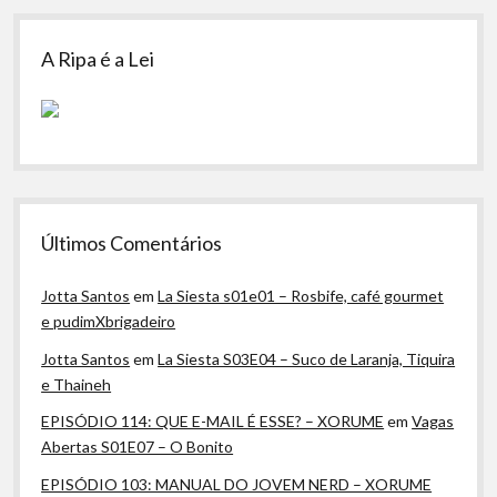
A Ripa é a Lei
Últimos Comentários
Jotta Santos
em
La Siesta s01e01 – Rosbife, café gourmet
e pudimXbrigadeiro
Jotta Santos
em
La Siesta S03E04 – Suco de Laranja, Tiquira
e Thaineh
EPISÓDIO 114: QUE E-MAIL É ESSE? – XORUME
em
Vagas
Abertas S01E07 – O Bonito
EPISÓDIO 103: MANUAL DO JOVEM NERD – XORUME