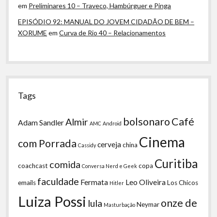
em
Preliminares 10 – Traveco, Hambúrguer e Pinga
EPISÓDIO 92: MANUAL DO JOVEM CIDADÃO DE BEM –
XORUME
em
Curva de Rio 40 – Relacionamentos
Tags
bolsonaro
Café
Almir
Adam Sandler
AMC
Android
Cinema
com Porrada
cerveja
china
Cassidy
Curitiba
comida
coachcast
copa
Conversa Nerd e Geek
faculdade
Fermata
Leo Oliveira
emails
Los Chicos
Hitler
Luiza Possi
onze de
lula
Neymar
Masturbação