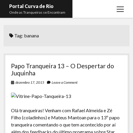
Portal Curva de Rio
open
Onde as Tranqueiras se Encontram
menu
Podcasts
open
menu
Tag:
banana
Membros
Curva de Rio
open
menu
Curva Belas Artes
Almir Ribeiro
twitter
facebook
instagram
youtube
rss
email
telegram
Curva Classics
Felype Silva
Papo Tranqueira 13 – O Despertar do
Komos
Lucas Oliveira
Juquinha
La Siesta Podcast
Kaique Xavier
dezembro 17, 2015
Leave a Comment
Boca do Lixo
Mateus Mantoan
Rachão na Beira do RIo
Rafael Almeida
Olá tranqueiras! Venham com Rafael Almeida e Zé
Arquivo CDR
Filho (coladinhos) e Mateus Mantoan para o 13º papo
tranqueira comentando o que tem acontecido por aí
Papo Tranqueira
além dos feedbacks do último programa sobre Star