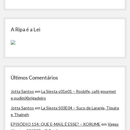
A Ripa é a Lei
Últimos Comentários
Jotta Santos
em
La Siesta s01e01 – Rosbife, café gourmet
e pudimXbrigadeiro
Jotta Santos
em
La Siesta S03E04 – Suco de Laranja, Tiquira
e Thaineh
EPISÓDIO 114: QUE E-MAIL É ESSE? – XORUME
em
Vagas