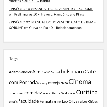
Abertas S01E07 – O Bonito
EPISÓDIO 103: MANUAL DO JOVEM NERD – XORUME
em
Preliminares 10 – Traveco, Hambúrguer e Pinga
EPISÓDIO 92: MANUAL DO JOVEM CIDADÃO DE BEM –
XORUME
em
Curva de Rio 40 – Relacionamentos
Tags
bolsonaro
Café
Almir
Adam Sandler
AMC
Android
Cinema
com Porrada
cerveja
china
Cassidy
Curitiba
comida
coachcast
copa
Conversa Nerd e Geek
faculdade
Fermata
Leo Oliveira
emails
Los Chicos
Hitler