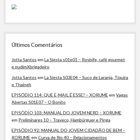
Últimos Comentários
Jotta Santos
em
La Siesta s01e01 – Rosbife, café gourmet
e pudimXbrigadeiro
Jotta Santos
em
La Siesta S03E04 – Suco de Laranja, Tiquira
e Thaineh
EPISÓDIO 114: QUE E-MAIL É ESSE? – XORUME
em
Vagas
Abertas S01E07 – O Bonito
EPISÓDIO 103: MANUAL DO JOVEM NERD – XORUME
em
Preliminares 10 – Traveco, Hambúrguer e Pinga
EPISÓDIO 92: MANUAL DO JOVEM CIDADÃO DE BEM –
XORUME
em
Curva de Rio 40 – Relacionamentos