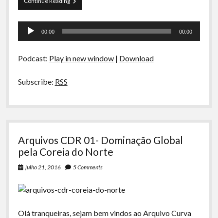
Curva
Continue Reading
A Ripa É a Lei
de
Rio
Especiais
Tocador
47
00:00
00:00
–
de
Preliminares
Viagens
áudio
Podcast:
Play in new window
|
Download
Subscribe:
RSS
Arquivos CDR 01- Dominação Global
pela Coreia do Norte
julho 21, 2016
5 Comments
Olá tranqueiras, sejam bem vindos ao Arquivo Curva