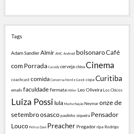
Tags
bolsonaro
Café
Almir
Adam Sandler
AMC
Android
Cinema
com Porrada
cerveja
china
Cassidy
Curitiba
comida
coachcast
copa
Conversa Nerd e Geek
faculdade
Fermata
Leo Oliveira
emails
Los Chicos
Hitler
Luiza Possi
onze de
lula
Neymar
Masturbação
setembro
osasco
Pensador
paulinho siqueira
Preacher
Louco
Pregador
ripa
Rodrigo
Petrus Davi