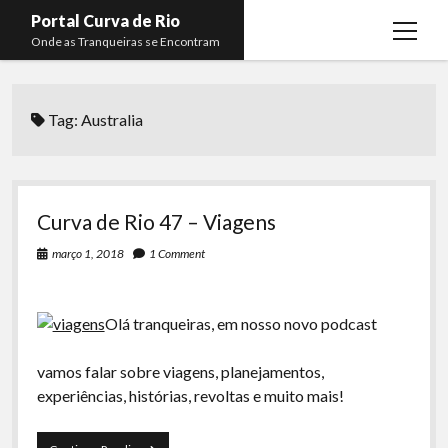
Portal Curva de Rio
open
Onde as Tranqueiras se Encontram
menu
Podcasts
open
menu
Tag:
Australia
Membros
Curva de Rio
open
menu
Curva Belas Artes
Almir Ribeiro
twitter
facebook
instagram
youtube
rss
email
telegram
Curva Classics
Felype Silva
Curva de Rio 47 – Viagens
Komos
Lucas Oliveira
março 1, 2018
1 Comment
La Siesta Podcast
Kaique Xavier
Boca do Lixo
Mateus Mantoan
Olá tranqueiras, em nosso novo podcast
Rachão na Beira do RIo
Rafael Almeida
vamos falar sobre viagens, planejamentos,
Arquivo CDR
experiências, histórias, revoltas e muito mais!
Papo Tranqueira