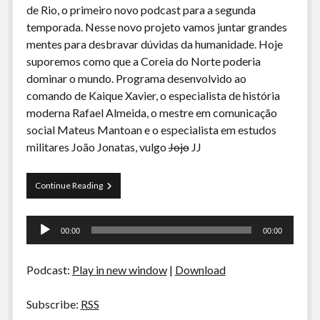
de Rio, o primeiro novo podcast para a segunda
temporada. Nesse novo projeto vamos juntar grandes
mentes para desbravar dúvidas da humanidade. Hoje
suporemos como que a Coreia do Norte poderia
dominar o mundo. Programa desenvolvido ao
comando de Kaique Xavier, o especialista de história
moderna Rafael Almeida, o mestre em comunicação
social Mateus Mantoan e o especialista em estudos
militares João Jonatas, vulgo
Jojo
JJ
Arquivos
Continue Reading
CDR
01-
Tocador
Dominação
00:00
00:00
Global
de
pela
áudio
Coreia
Podcast:
Play in new window
|
Download
do
Norte
Subscribe:
RSS