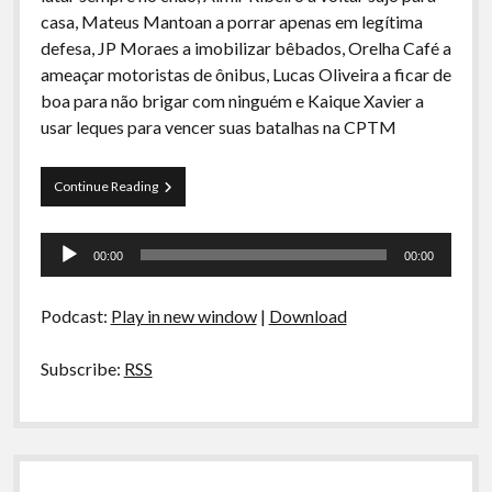
A Ripa É a Lei
casa, Mateus Mantoan a porrar apenas em legítima
defesa, JP Moraes a imobilizar bêbados, Orelha Café a
Especiais
ameaçar motoristas de ônibus, Lucas Oliveira a ficar de
Preliminares
boa para não brigar com ninguém e Kaique Xavier a
usar leques para vencer suas batalhas na CPTM
Curva
Continue Reading
de
Rio
Tocador
32
00:00
00:00
–
de
Porrada
áudio
na
Podcast:
Play in new window
|
Download
Orelha
Subscribe:
RSS