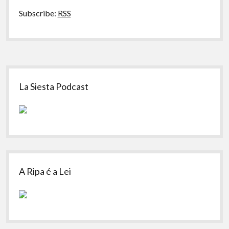
Subscribe:
RSS
Sidebar
La Siesta Podcast
A Ripa é a Lei