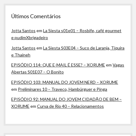
Últimos Comentários
Jotta Santos
em
La Siesta s01e01 – Rosbife, café gourmet
e pudimXbrigadeiro
Jotta Santos
em
La Siesta S03E04 – Suco de Laranja, Tiquira
e Thaineh
EPISÓDIO 114: QUE E-MAIL É ESSE? – XORUME
em
Vagas
Abertas S01E07 – O Bonito
EPISÓDIO 103: MANUAL DO JOVEM NERD – XORUME
em
Preliminares 10 – Traveco, Hambúrguer e Pinga
EPISÓDIO 92: MANUAL DO JOVEM CIDADÃO DE BEM –
XORUME
em
Curva de Rio 40 – Relacionamentos