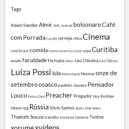
Tags
bolsonaro
Café
Almir
Adam Sandler
AMC
Android
Cinema
com Porrada
cerveja
china
Cassidy
Curitiba
comida
coachcast
copa
Conversa Nerd e Geek
faculdade
Fermata
Leo Oliveira
emails
Los Chicos
Hitler
Luiza Possi
onze de
lula
Neymar
Masturbação
setembro
osasco
Pensador
paulinho siqueira
Preacher
Louco
Pregador
ripa
Rodrigo
Petrus Davi
Rússia
Silvio Santos
Hilario
rpg
star wars
Stalin
Thaineh Souza
Twitter
trabalho
trova na taverna
xvideos
xorume