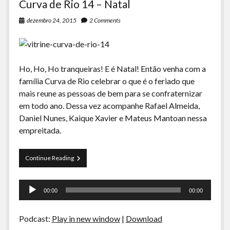
Curva de Rio 14 – Natal
dezembro 24, 2015
2 Comments
Ho, Ho, Ho tranqueiras! E é Natal! Então venha com a
família Curva de Rio celebrar o que é o feriado que
mais reune as pessoas de bem para se confraternizar
em todo ano. Dessa vez acompanhe Rafael Almeida,
Daniel Nunes, Kaique Xavier e Mateus Mantoan nessa
empreitada.
Curva
Continue Reading
de
Rio
Tocador
14
00:00
00:00
–
de
Natal
áudio
Podcast:
Play in new window
|
Download