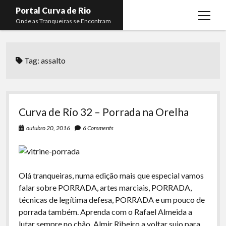
Portal Curva de Rio
open
Onde as Tranqueiras se Encontram
menu
Podcasts
open
menu
Tag:
assalto
Membros
Curva de Rio
open
menu
Curva Belas Artes
Almir Ribeiro
twitter
facebook
instagram
youtube
rss
email
telegram
Curva Classics
Felype Silva
Curva de Rio 32 – Porrada na Orelha
Komos
Lucas Oliveira
outubro 20, 2016
6 Comments
La Siesta Podcast
Kaique Xavier
Boca do Lixo
Mateus Mantoan
Olá tranqueiras, numa edição mais que especial vamos
Rachão na Beira do RIo
Rafael Almeida
falar sobre PORRADA, artes marciais, PORRADA,
Arquivo CDR
técnicas de legítima defesa, PORRADA e um pouco de
porrada também. Aprenda com o Rafael Almeida a
Papo Tranqueira
lutar sempre no chão, Almir Ribeiro a voltar sujo para