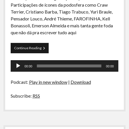
A Ripa É a Lei
Participações de ícones da podosfera como Craw
Terrier, Cristiano Barba, Tiago Trabuco, Yuri Braule,
Especiais
Pensador Louco, André Thieme, FAROFINHA, Kell
Preliminares
Bonassoli, Emerson Almeida e mais tanta gente foda
que não dá pra escrever tudo aqui
Ouvindo
Continue Reading
Capivaras
3
Tocador
00:00
00:00
de
áudio
Podcast:
Play in new window
|
Download
Subscribe:
RSS