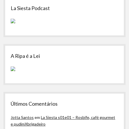
Sidebar
La Siesta Podcast
A Ripa é a Lei
Últimos Comentários
Jotta Santos
em
La Siesta s01e01 – Rosbife, café gourmet
e pudimXbrigadeiro