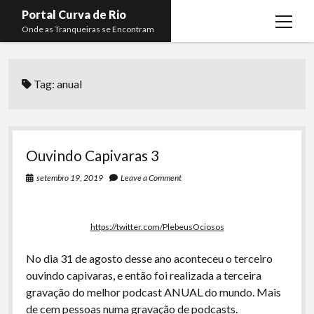
Portal Curva de Rio
open
Onde as Tranqueiras se Encontram
menu
Podcasts
open
menu
Tag:
anual
Membros
Curva de Rio
open
menu
Curva Belas Artes
Almir Ribeiro
twitter
facebook
instagram
youtube
rss
email
telegram
Curva Classics
Felype Silva
Ouvindo Capivaras 3
Komos
Lucas Oliveira
setembro 19, 2019
Leave a Comment
La Siesta Podcast
Kaique Xavier
Boca do Lixo
Mateus Mantoan
https://twitter.com/PlebeusOciosos
Rachão na Beira do RIo
Rafael Almeida
No dia 31 de agosto desse ano aconteceu o terceiro
Arquivo CDR
ouvindo capivaras, e então foi realizada a terceira
gravação do melhor podcast ANUAL do mundo. Mais
Papo Tranqueira
de cem pessoas numa gravação de podcasts.