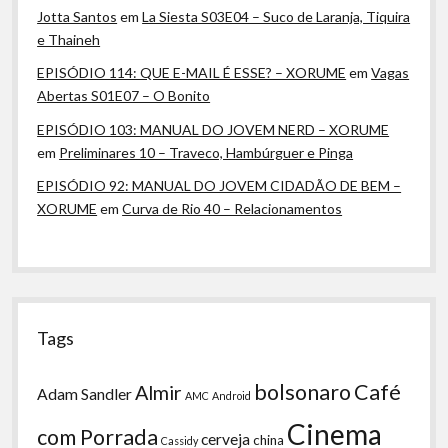
Jotta Santos
em
La Siesta S03E04 – Suco de Laranja, Tiquira
e Thaineh
EPISÓDIO 114: QUE E-MAIL É ESSE? – XORUME
em
Vagas
Abertas S01E07 – O Bonito
EPISÓDIO 103: MANUAL DO JOVEM NERD – XORUME
em
Preliminares 10 – Traveco, Hambúrguer e Pinga
EPISÓDIO 92: MANUAL DO JOVEM CIDADÃO DE BEM –
XORUME
em
Curva de Rio 40 – Relacionamentos
Tags
bolsonaro
Café
Almir
Adam Sandler
AMC
Android
Cinema
com Porrada
cerveja
china
Cassidy