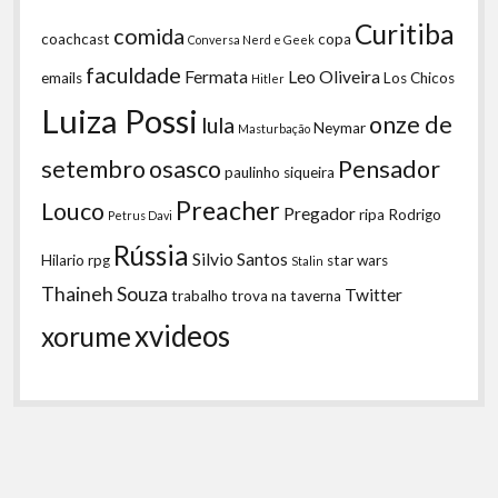
Curitiba
comida
coachcast
copa
Conversa Nerd e Geek
faculdade
Fermata
Leo Oliveira
emails
Los Chicos
Hitler
Luiza Possi
onze de
lula
Neymar
Masturbação
setembro
osasco
Pensador
paulinho siqueira
Preacher
Louco
Pregador
ripa
Rodrigo
Petrus Davi
Rússia
Silvio Santos
Hilario
rpg
star wars
Stalin
Thaineh Souza
Twitter
trabalho
trova na taverna
xvideos
xorume