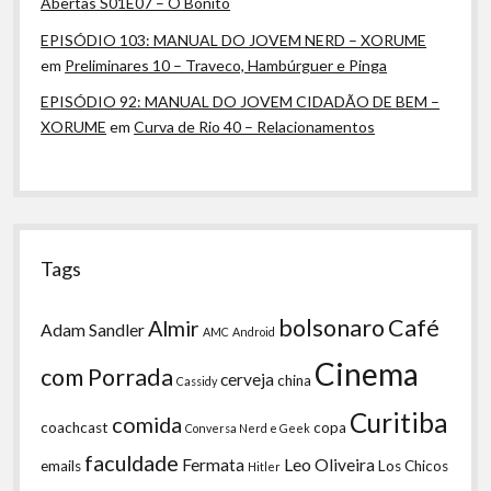
Abertas S01E07 – O Bonito
EPISÓDIO 103: MANUAL DO JOVEM NERD – XORUME
em
Preliminares 10 – Traveco, Hambúrguer e Pinga
EPISÓDIO 92: MANUAL DO JOVEM CIDADÃO DE BEM –
XORUME
em
Curva de Rio 40 – Relacionamentos
Tags
bolsonaro
Café
Almir
Adam Sandler
AMC
Android
Cinema
com Porrada
cerveja
china
Cassidy
Curitiba
comida
coachcast
copa
Conversa Nerd e Geek
faculdade
Fermata
Leo Oliveira
emails
Los Chicos
Hitler