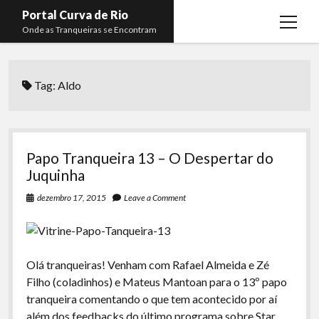
Portal Curva de Rio
open
Onde as Tranqueiras se Encontram
menu
Podcasts
open
menu
Tag:
Aldo
Membros
Curva de Rio
open
menu
Curva Belas Artes
Almir Ribeiro
twitter
facebook
instagram
youtube
rss
email
telegram
Curva Classics
Felype Silva
Papo Tranqueira 13 – O Despertar do
Komos
Lucas Oliveira
Juquinha
La Siesta Podcast
Kaique Xavier
dezembro 17, 2015
Leave a Comment
Boca do Lixo
Mateus Mantoan
Rachão na Beira do RIo
Rafael Almeida
Olá tranqueiras! Venham com Rafael Almeida e Zé
Arquivo CDR
Filho (coladinhos) e Mateus Mantoan para o 13º papo
tranqueira comentando o que tem acontecido por aí
Papo Tranqueira
além dos feedbacks do último programa sobre Star