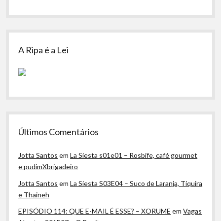
A Ripa é a Lei
Últimos Comentários
Jotta Santos
em
La Siesta s01e01 – Rosbife, café gourmet
e pudimXbrigadeiro
Jotta Santos
em
La Siesta S03E04 – Suco de Laranja, Tiquira
e Thaineh
EPISÓDIO 114: QUE E-MAIL É ESSE? – XORUME
em
Vagas