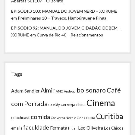
Abertas S01E07 – O Bonito
EPISÓDIO 103: MANUAL DO JOVEM NERD – XORUME
em
Preliminares 10 – Traveco, Hambúrguer e Pinga
EPISÓDIO 92: MANUAL DO JOVEM CIDADÃO DE BEM –
XORUME
em
Curva de Rio 40 – Relacionamentos
Tags
bolsonaro
Café
Almir
Adam Sandler
AMC
Android
Cinema
com Porrada
cerveja
china
Cassidy
Curitiba
comida
coachcast
copa
Conversa Nerd e Geek
faculdade
Fermata
Leo Oliveira
emails
Los Chicos
Hitler