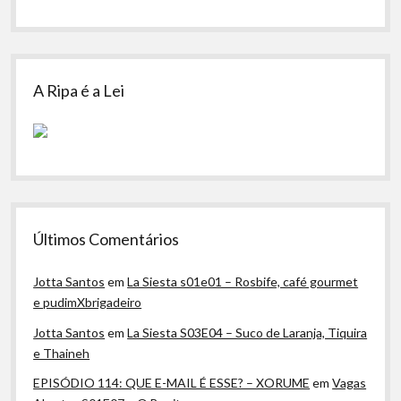
A Ripa é a Lei
Últimos Comentários
Jotta Santos
em
La Siesta s01e01 – Rosbife, café gourmet
e pudimXbrigadeiro
Jotta Santos
em
La Siesta S03E04 – Suco de Laranja, Tiquira
e Thaineh
EPISÓDIO 114: QUE E-MAIL É ESSE? – XORUME
em
Vagas