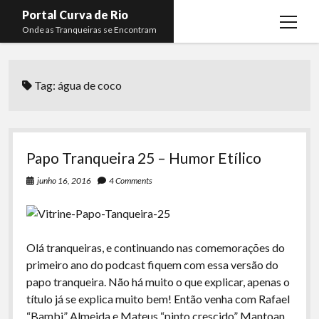
Portal Curva de Rio
open
Onde as Tranqueiras se Encontram
menu
Podcasts
open
menu
Tag:
água de coco
Membros
Curva de Rio
open
menu
Curva Belas Artes
Almir Ribeiro
twitter
facebook
instagram
youtube
rss
email
telegram
Curva Classics
Felype Silva
Papo Tranqueira 25 – Humor Etílico
Komos
Lucas Oliveira
junho 16, 2016
4 Comments
La Siesta Podcast
Kaique Xavier
Boca do Lixo
Mateus Mantoan
Olá tranqueiras, e continuando nas comemorações do
Rachão na Beira do RIo
Rafael Almeida
primeiro ano do podcast fiquem com essa versão do
Arquivo CDR
papo tranqueira. Não há muito o que explicar, apenas o
título já se explica muito bem! Então venha com Rafael
Papo Tranqueira
“Bambi” Almeida e Mateus “pinto crescido” Mantoan