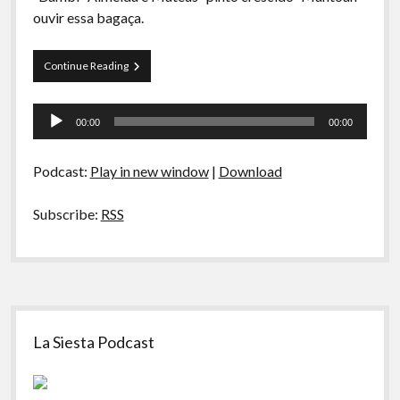
A Ripa É a Lei
ouvir essa bagaça.
Especiais
Papo
Continue Reading
Preliminares
Tranqueira
25
Tocador
–
00:00
00:00
Humor
de
Etílico
áudio
Podcast:
Play in new window
|
Download
Subscribe:
RSS
Sidebar
La Siesta Podcast