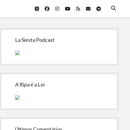
twitter
facebook
instagram
youtube
rss
email
telegram
Sidebar
La Siesta Podcast
A Ripa é a Lei
Últimos Comentários