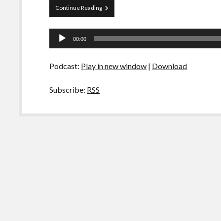
Papo
Continue Reading
Tranqueira
67
Tocador
–
00:00
O
de
Mundo
áudio
Já
Podcast:
Play in new window
|
Download
Acabou
Subscribe:
RSS