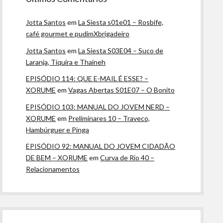
Jotta Santos
em
La Siesta s01e01 – Rosbife,
café gourmet e pudimXbrigadeiro
Jotta Santos
em
La Siesta S03E04 – Suco de
Laranja, Tiquira e Thaineh
EPISÓDIO 114: QUE E-MAIL É ESSE? –
XORUME
em
Vagas Abertas S01E07 – O Bonito
EPISÓDIO 103: MANUAL DO JOVEM NERD –
XORUME
em
Preliminares 10 – Traveco,
Hambúrguer e Pinga
EPISÓDIO 92: MANUAL DO JOVEM CIDADÃO
DE BEM – XORUME
em
Curva de Rio 40 –
Relacionamentos