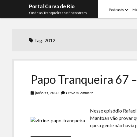
Portal Curva de Rio
open
Podcasts
M
Onde as Tranqueiras se Encontram
menu
Tag:
2012
Papo Tranqueira 67 
junho 11, 2020
Leave a Comment
Nesse episódio Rafael 
Mantoan vão provar q
que a gente não havia 