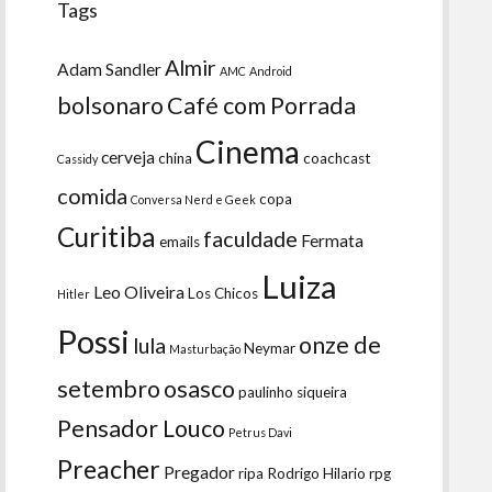
Tags
Almir
Adam Sandler
AMC
Android
bolsonaro
Café com Porrada
Cinema
cerveja
china
coachcast
Cassidy
comida
copa
Conversa Nerd e Geek
Curitiba
faculdade
Fermata
emails
Luiza
Leo Oliveira
Los Chicos
Hitler
Possi
onze de
lula
Neymar
Masturbação
setembro
osasco
paulinho siqueira
Pensador Louco
Petrus Davi
Preacher
Pregador
ripa
Rodrigo Hilario
rpg