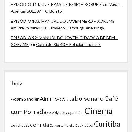
EPISÓDIO 114: QUE E-MAIL É ESSE? – XORUME
em
Vagas
Abertas S01E07 – O Bonito
EPISÓDIO 103: MANUAL DO JOVEM NERD – XORUME
em
Preliminares 10 – Traveco, Hambúrguer e Pinga
EPISÓDIO 92: MANUAL DO JOVEM CIDADÃO DE BEM –
XORUME
em
Curva de Rio 40 – Relacionamentos
Tags
bolsonaro
Café
Almir
Adam Sandler
AMC
Android
Cinema
com Porrada
cerveja
china
Cassidy
Curitiba
comida
coachcast
copa
Conversa Nerd e Geek