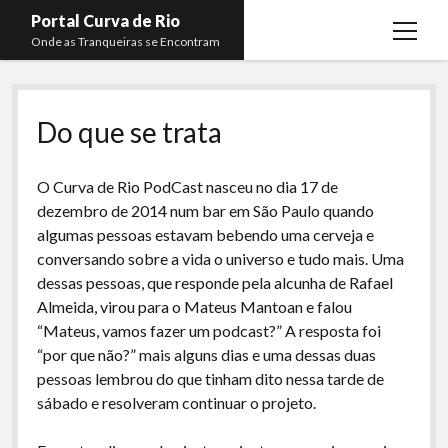
Portal Curva de Rio
open
Onde as Tranqueiras se Encontram
menu
Podcasts
open
menu
Do que se trata
Membros
Curva de Rio
open
menu
Curva Belas Artes
Almir Ribeiro
twitter
facebook
instagram
youtube
rss
email
telegram
O Curva de Rio PodCast nasceu no dia 17 de
Curva Classics
Felype Silva
dezembro de 2014 num bar em São Paulo quando
algumas pessoas estavam bebendo uma cerveja e
Komos
Lucas Oliveira
conversando sobre a vida o universo e tudo mais. Uma
La Siesta Podcast
Kaique Xavier
dessas pessoas, que responde pela alcunha de Rafael
Almeida, virou para o Mateus Mantoan e falou
Boca do Lixo
Mateus Mantoan
“Mateus, vamos fazer um podcast?” A resposta foi
Rachão na Beira do RIo
Rafael Almeida
“por que não?” mais alguns dias e uma dessas duas
pessoas lembrou do que tinham dito nessa tarde de
Arquivo CDR
sábado e resolveram continuar o projeto.
Papo Tranqueira