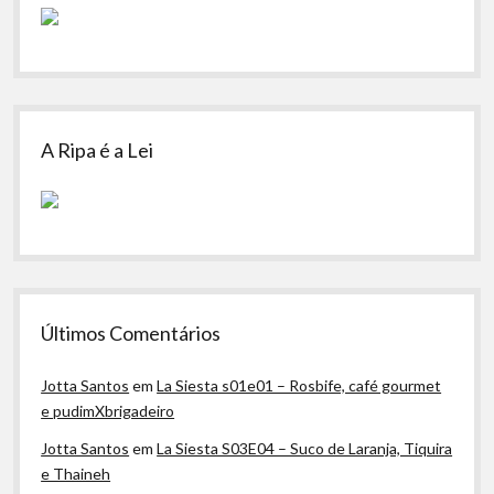
A Ripa é a Lei
Últimos Comentários
Jotta Santos
em
La Siesta s01e01 – Rosbife, café gourmet
e pudimXbrigadeiro
Jotta Santos
em
La Siesta S03E04 – Suco de Laranja, Tiquira
e Thaineh