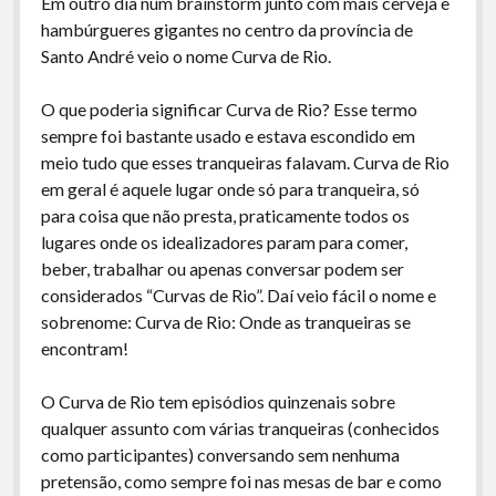
Em outro dia num brainstorm junto com mais cerveja e
A Ripa É a Lei
hambúrgueres gigantes no centro da província de
Especiais
Santo André veio o nome Curva de Rio.
Preliminares
O que poderia significar Curva de Rio? Esse termo
sempre foi bastante usado e estava escondido em
meio tudo que esses tranqueiras falavam. Curva de Rio
em geral é aquele lugar onde só para tranqueira, só
para coisa que não presta, praticamente todos os
lugares onde os idealizadores param para comer,
beber, trabalhar ou apenas conversar podem ser
considerados “Curvas de Rio”. Daí veio fácil o nome e
sobrenome: Curva de Rio: Onde as tranqueiras se
encontram!
O Curva de Rio tem episódios quinzenais sobre
qualquer assunto com várias tranqueiras (conhecidos
como participantes) conversando sem nenhuma
pretensão, como sempre foi nas mesas de bar e como